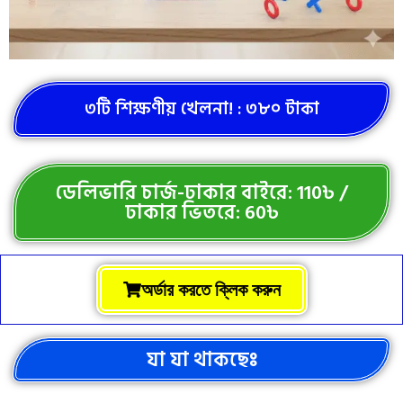
৩টি শিক্ষণীয় খেলনা! : ৩৮০ টাকা
ডেলিভারি চার্জ-ঢাকার বাইরে: 110৳ /
ঢাকার ভিতরে: 60৳
অর্ডার করতে ক্লিক করুন
যা যা থাকছেঃ