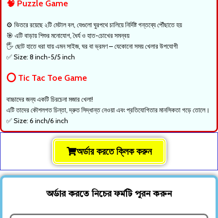
🧠 Puzzle Game
⚙️ ভিতরে রয়েছে ২টি মেটাল বল, যেগুলো ঘুরপথে চালিয়ে নির্দিষ্ট গন্তব্যে পৌঁছাতে হয়
🎯 এটি বাড়ায় শিশুর মনোযোগ, ধৈর্য ও হাত-চোখের সমন্বয়
🖐️ ছোট হাতে ধরা যায় এমন সাইজ, ঘর বা ভ্রমণ – যেকোনো সময় খেলার উপযোগী
✅ Size: 8 inch-5/5 inch
⭕ Tic Tac Toe Game
বাচ্চাদের জন্য একটি চিরচেনা মজার খেলা!
এটি তাদের কৌশলগত চিন্তা, দ্রুত সিদ্ধান্ত নেওয়া এবং প্রতিযোগিতার মানসিকতা গড়ে তোলে।
✅ Size: 6 inch/6 inch
অর্ডার করতে ক্লিক করুন
অর্ডার করতে নিচের ফর্মটি পূরন করুন