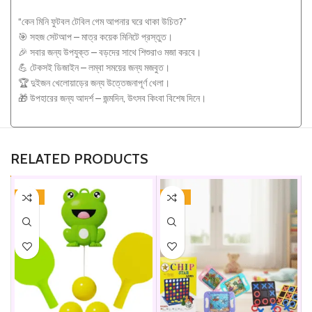
“কেন মিনি ফুটবল টেবিল গেম আপনার ঘরে থাকা উচিত?”
🎯 সহজ সেটআপ – মাত্র কয়েক মিনিটে প্রস্তুত।
🎉 সবার জন্য উপযুক্ত – বড়দের সাথে শিশুরাও মজা করবে।
💪 টেকসই ডিজাইন – লম্বা সময়ের জন্য মজবুত।
🏆 দুইজন খেলোয়াড়ের জন্য উত্তেজনাপূর্ণ খেলা।
🎁 উপহারের জন্য আদর্শ – জন্মদিন, উৎসব কিংবা বিশেষ দিনে।
RELATED PRODUCTS
-31%
-37%