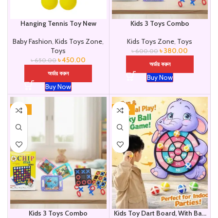
Hanging Tennis Toy New
Kids 3 Toys Combo
Baby Fashion
,
Kids Toys Zone
,
Kids Toys Zone
,
Toys
Toys
৳
380.00
৳
600.00
৳
450.00
৳
650.00
অর্ডার করুন
অর্ডার করুন
Buy Now
Buy Now
-37%
-40%
Kids 3 Toys Combo
Kids Toy Dart Board, With Ball