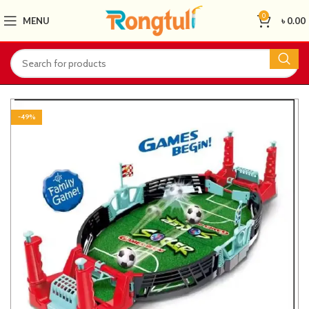
0
MENU
৳
0.00
-49%