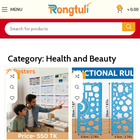
0
MENU
৳
0.00
Category: Health and Beauty
-31%
-37%