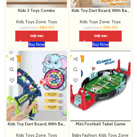
Kids 3 Toys Combo
Kids Toy Dart Board, With Ball
(shooting gun ছাড়া)
Kids Toys Zone
,
Toys
Kids Toys Zone
,
Toys
৳
380.00
৳
390.00
৳
600.00
৳
650.00
অর্ডার করুন
অর্ডার করুন
Buy Now
Buy Now
-30%
-49%
Kids Toy Dart Board, With Ball
Mini Football Tabel Game
(shooting gun সহ)
Kids Toys Zone
,
Toys
Baby Fashion
,
Kids Toys Zone