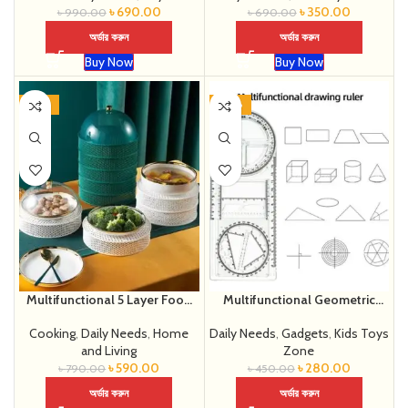
৳
690.00
৳
350.00
৳
990.00
৳
690.00
অর্ডার করুন
অর্ডার করুন
Buy Now
Buy Now
-25%
-38%
Multifunctional 5 Layer Food
Multifunctional Geometric
Safety Cover
Ruler
Cooking
,
Daily Needs
,
Home
Daily Needs
,
Gadgets
,
Kids Toys
and Living
Zone
৳
590.00
৳
280.00
৳
790.00
৳
450.00
অর্ডার করুন
অর্ডার করুন