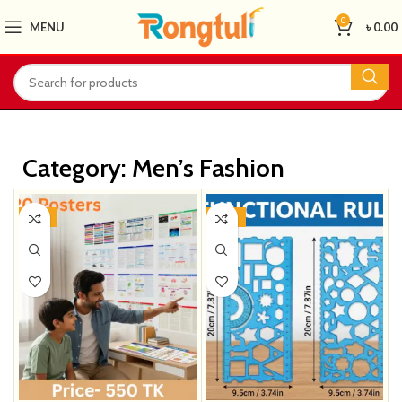
0
MENU
৳
0.00
Category: Men’s Fashion
-31%
-37%