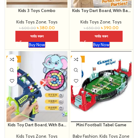
Kids 3 Toys Combo
Kids Toy Dart Board, With Ball
(shooting gun ছাড়া)
Kids Toys Zone
,
Toys
Kids Toys Zone
,
Toys
৳
380.00
৳
390.00
৳
600.00
৳
650.00
অর্ডার করুন
অর্ডার করুন
Buy Now
Buy Now
-30%
-49%
Kids Toy Dart Board, With Ball
Mini Football Tabel Game
(shooting gun সহ)
Kids Toys Zone
,
Toys
Baby Fashion
,
Kids Toys Zone