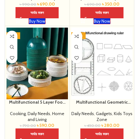
৳
690.00
৳
350.00
৳
990.00
৳
690.00
অর্ডার করুন
অর্ডার করুন
Buy Now
Buy Now
-25%
-38%
Multifunctional 5 Layer Food
Multifunctional Geometric
Safety Cover
Ruler
Cooking
,
Daily Needs
,
Home
Daily Needs
,
Gadgets
,
Kids Toys
and Living
Zone
৳
590.00
৳
280.00
৳
790.00
৳
450.00
অর্ডার করুন
অর্ডার করুন