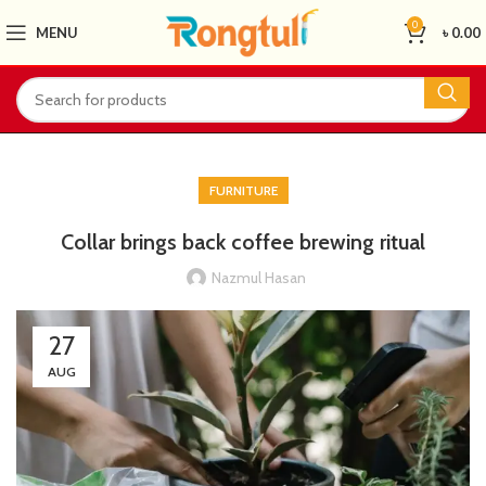
0
MENU
৳
0.00
FURNITURE
Collar brings back coffee brewing ritual
Nazmul Hasan
27
AUG