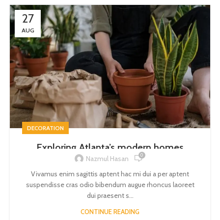
27
AUG
DECORATION
Exploring Atlanta’s modern homes
0
Nazmul Hasan
Vivamus enim sagittis aptent hac mi dui a per aptent
suspendisse cras odio bibendum augue rhoncus laoreet
dui praesent s...
CONTINUE READING