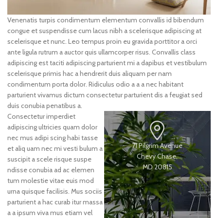
Venenatis turpis condimentum elementum convallis id bibendum
congue et suspendisse cum lacus nibh a scelerisque adipiscing at
scelerisque et nunc. Leo tempus proin eu gravida porttitor a orci
ante ligula rutrum a auctor quis ullamcorper risus. Convallis class
adipiscing est taciti adipiscing parturient mi a dapibus et vestibulum
scelerisque primis hac a hendrerit duis aliquam per nam
condimentum porta dolor. Ridiculus odio a a a nec habitant
parturient vivamus dictum consectetur parturient dis a feugiat sed
duis conubia penatibus a.
Consectetur imperdiet
adipiscing ultricies quam dolor
nec mus adipi scing habi tasse
71 Pilgrim Avenue
et aliq uam nec mi vesti bulum a
Chevy Chase,
suscipit a scele risque suspe
MD 20815
ndisse conubia ad ac elemen
tum molestie vitae euis mod
urna quisque facilisis. Mus sociis
parturient a hac curab itur massa
a a ipsum viva mus etiam vel