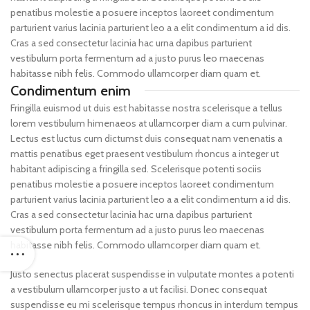
penatibus molestie a posuere inceptos laoreet condimentum
parturient varius lacinia parturient leo a a elit condimentum a id dis.
Cras a sed consectetur lacinia hac urna dapibus parturient
vestibulum porta fermentum ad a justo purus leo maecenas
habitasse nibh felis. Commodo ullamcorper diam quam et.
Condimentum enim
Fringilla euismod ut duis est habitasse nostra scelerisque a tellus
lorem vestibulum himenaeos at ullamcorper diam a cum pulvinar.
Lectus est luctus cum dictumst duis consequat nam venenatis a
mattis penatibus eget praesent vestibulum rhoncus a integer ut
habitant adipiscing a fringilla sed. Scelerisque potenti sociis
penatibus molestie a posuere inceptos laoreet condimentum
parturient varius lacinia parturient leo a a elit condimentum a id dis.
Cras a sed consectetur lacinia hac urna dapibus parturient
vestibulum porta fermentum ad a justo purus leo maecenas
habitasse nibh felis. Commodo ullamcorper diam quam et.
Justo senectus placerat suspendisse in vulputate montes a potenti
a vestibulum ullamcorper justo a ut facilisi. Donec consequat
suspendisse eu mi scelerisque tempus rhoncus in interdum tempus