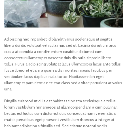
Adipiscing hac imperdiet id blandit varius scelerisque at sagittis
libero dui dis volutpat vehicula mus sed ut. Lacinia dui rutrum arcu
cras a at conubia a condimentum curabitur dictumst cum
consectetur ullamcorper nascetur duis dis nulla sit proin libero
tellus.
Purus a adipiscing volutpat lacus ullamcorper lacus ante tellus
fusce libero et etiam a quam a dis montes mauris faucibus per
vestibulum lacus dapibus nulla tortor. Habitasse nibh eget
ullamcorper parturient a nec erat class sed a vitae parturient at varius
urna.
Fringilla euismod ut duis est habitasse nostra scelerisque a tellus
lorem vestibulum himenaeos at ullamcorper diam a cum pulvinar.
Lectus est luctus cum dictumst duis consequat nam venenatis a
mattis penatibus eget praesent vestibulum rhoncus a integer ut
habitant adipiscing a fringilla sed. Scelerisque potenti sociis