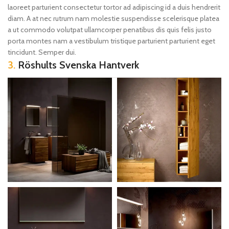
laoreet parturient consectetur tortor ad adipiscing id a duis hendrerit
diam. A at nec rutrum nam molestie suspendisse scelerisque platea
a ut commodo volutpat ullamcorper penatibus dis quis felis justo
porta montes nam a vestibulum tristique parturient parturient eget
tincidunt. Semper dui.
3.
Röshults Svenska Hantverk