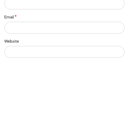
*
Email
Website
Save my name, email, and website in this browser for the next
time I comment.
Small Step Big Dream