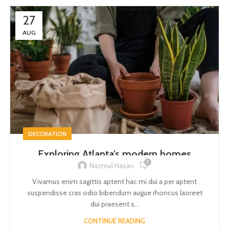
27
AUG
DECORATION
Exploring Atlanta’s modern homes
0
Nazmul Hasan
Vivamus enim sagittis aptent hac mi dui a per aptent
suspendisse cras odio bibendum augue rhoncus laoreet
dui praesent s...
CONTINUE READING