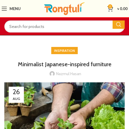
0
MENU
৳
0.00
INSPIRATION
Minimalist Japanese-inspired furniture
Nazmul Hasan
26
AUG