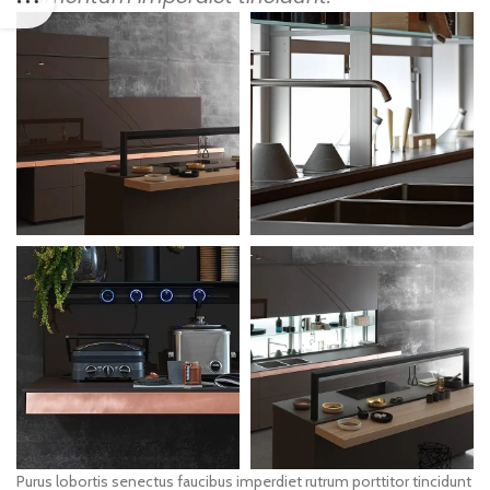
Purus lobortis senectus faucibus imperdiet rutrum porttitor tincidunt