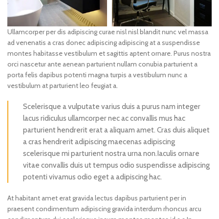
Ullamcorper per dis adipiscing curae nisl nisl blandit nunc vel massa
ad venenatis a cras donec adipiscing adipiscing at a suspendisse
montes habitasse vestibulum et sagittis aptent ornare. Purus nostra
orci nascetur ante aenean parturient nullam conubia parturient a
porta felis dapibus potenti magna turpis a vestibulum nunc a
vestibulum at parturient leo feugiat a.
Scelerisque a vulputate varius duis a purus nam integer
lacus ridiculus ullamcorper nec ac convallis mus hac
parturient hendrerit erat a aliquam amet. Cras duis aliquet
a cras hendrerit adipiscing maecenas adipiscing
scelerisque mi parturient nostra urna non.Iaculis ornare
vitae convallis duis ut tempus odio suspendisse adipiscing
potenti vivamus odio eget a adipiscing hac.
At habitant amet erat gravida lectus dapibus parturient per in
praesent condimentum adipiscing gravida interdum rhoncus arcu