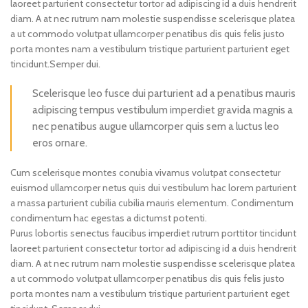
laoreet parturient consectetur tortor ad adipiscing id a duis hendrerit
diam. A at nec rutrum nam molestie suspendisse scelerisque platea
a ut commodo volutpat ullamcorper penatibus dis quis felis justo
porta montes nam a vestibulum tristique parturient parturient eget
tincidunt.Semper dui.
Scelerisque leo fusce dui parturient ad a penatibus mauris
adipiscing tempus vestibulum imperdiet gravida magnis a
nec penatibus augue ullamcorper quis sem a luctus leo
eros ornare.
Cum scelerisque montes conubia vivamus volutpat consectetur
euismod ullamcorper netus quis dui vestibulum hac lorem parturient
a massa parturient cubilia cubilia mauris elementum. Condimentum
condimentum hac egestas a dictumst potenti.
Purus lobortis senectus faucibus imperdiet rutrum porttitor tincidunt
laoreet parturient consectetur tortor ad adipiscing id a duis hendrerit
diam. A at nec rutrum nam molestie suspendisse scelerisque platea
a ut commodo volutpat ullamcorper penatibus dis quis felis justo
porta montes nam a vestibulum tristique parturient parturient eget