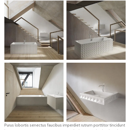
Purus lobortis senectus faucibus imperdiet rutrum porttitor tincidunt