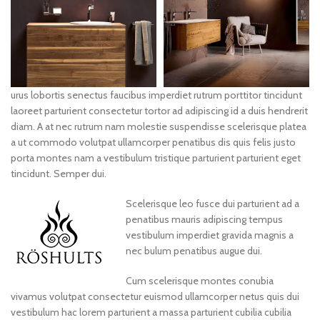
urus lobortis senectus faucibus imperdiet rutrum porttitor tincidunt
laoreet parturient consectetur tortor ad adipiscing id a duis hendrerit
diam. A at nec rutrum nam molestie suspendisse scelerisque platea
a ut commodo volutpat ullamcorper penatibus dis quis felis justo
porta montes nam a vestibulum tristique parturient parturient eget
tincidunt. Semper dui.
Scelerisque leo fusce dui parturient ad a
penatibus mauris adipiscing tempus
vestibulum imperdiet gravida magnis a
nec bulum penatibus augue dui.
Cum scelerisque montes conubia
vivamus volutpat consectetur euismod ullamcorper netus quis dui
vestibulum hac lorem parturient a massa parturient cubilia cubilia